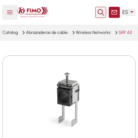
Volver a la página principal
Abrir o cerrar el menú
ES
Buscar en
Contacto
Catalog
Abrazaderas de cable
Wireless Networks
SRF A3