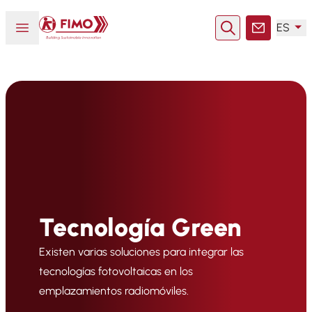
Volver a la página principal
Abrir o cerrar el menú
ES
Buscar en
Contacto
Tecnología Green
Existen varias soluciones para integrar las
tecnologías fotovoltaicas en los
emplazamientos radiomóviles.