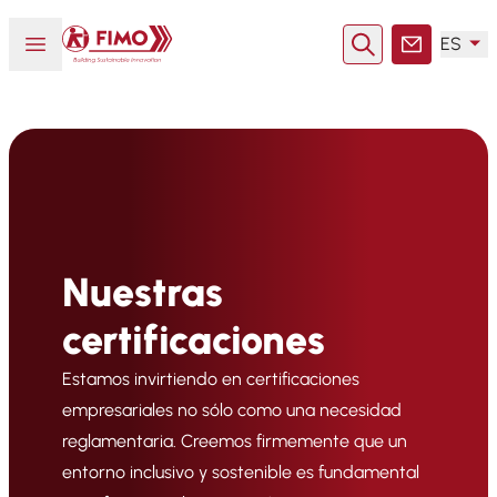
Volver a la página principal
Abrir o cerrar el menú
ES
Buscar en
Contacto
Nuestras
certificaciones
Estamos invirtiendo en certificaciones
empresariales no sólo como una necesidad
reglamentaria. Creemos firmemente que un
entorno inclusivo y sostenible es fundamental