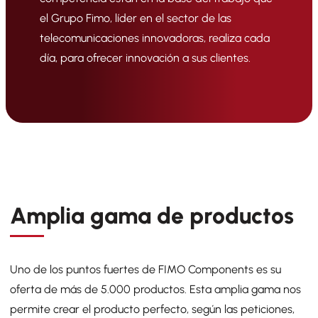
el Grupo Fimo, líder en el sector de las
telecomunicaciones innovadoras, realiza cada
día, para ofrecer innovación a sus clientes.
Amplia gama de productos
Uno de los puntos fuertes de FIMO Components es su
F
oferta de más de 5.000 productos. Esta amplia gama nos
pr
permite crear el producto perfecto, según las peticiones,
p