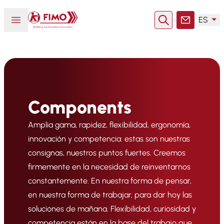
Volver a la página principal
Abrir o cerrar el menú
ES
Buscar en
Contacto
Components
Amplia gama, rapidez, flexibilidad, ergonomía,
innovación y competencia: estas son nuestras
consignas, nuestros puntos fuertes. Creemos
firmemente en la necesidad de reinventarnos
constantemente. En nuestra forma de pensar,
en nuestra forma de trabajar, para dar hoy las
soluciones de mañana. Flexibilidad, curiosidad y
competencia están en la base del trabajo que