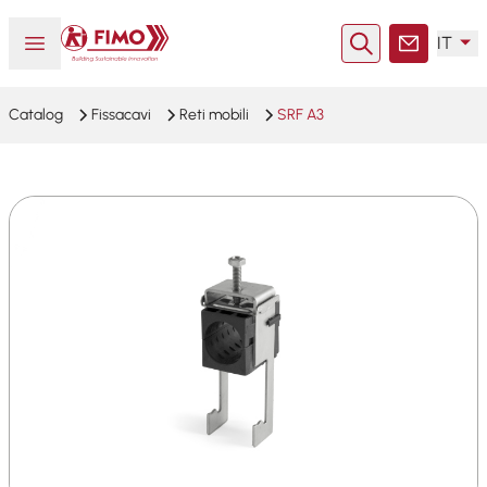
Torna alla pagina iniziale
Aprire o chiudere il menu
IT
Ricerca
Contatto
Catalog
Fissacavi
Reti mobili
SRF A3