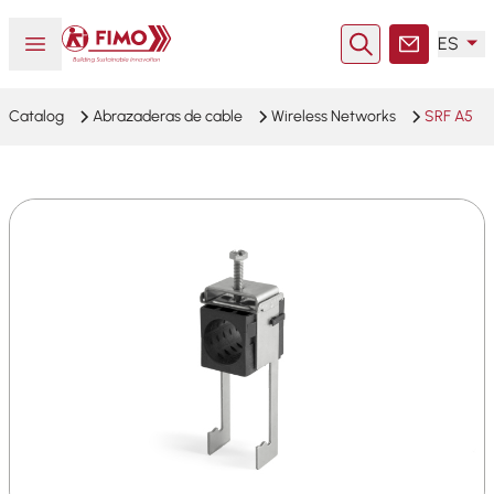
Volver a la página principal
Abrir o cerrar el menú
ES
Buscar en
Contacto
Catalog
Abrazaderas de cable
Wireless Networks
SRF A5