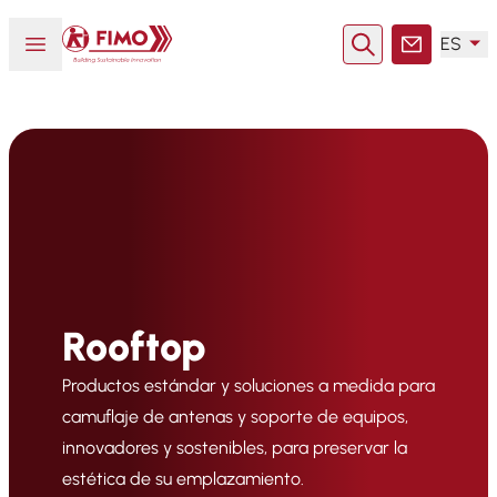
Volver a la página principal
Abrir o cerrar el menú
ES
Buscar en
Contacto
Rooftop
Productos estándar y soluciones a medida para
camuflaje de antenas y soporte de equipos,
innovadores y sostenibles, para preservar la
estética de su emplazamiento.