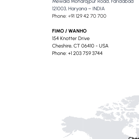
Mewala Moharajpur Road, Faridabad
121003, Haryana – INDIA
Phone:
+
91 129 42 70 700
FIMO / WANHO
154 Knotter Drive
Cheshire, CT 06410 - USA
Phone: +1 203 759 3744