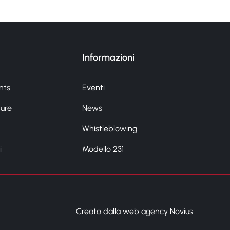
Informazioni
nts
Eventi
ture
News
Whistleblowing
i
Modello 231
Creato dalla web agency Novius