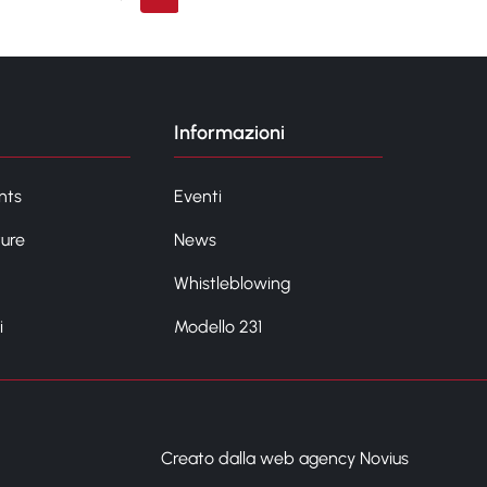
Informazioni
nts
Eventi
ture
News
Whistleblowing
i
Modello 231
Creato dalla web agency Novius