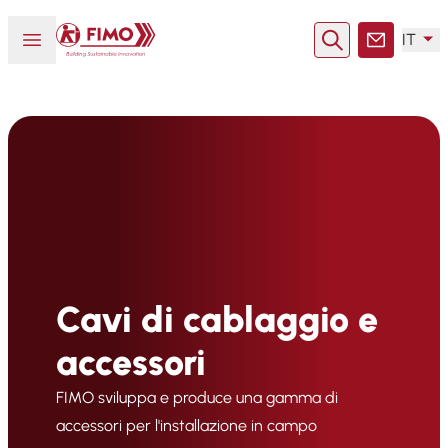
Torna alla pagina iniziale
Aprire o chiudere il menu
IT
Ricerca
Contatto
Cavi di cablaggio e
accessori
FIMO sviluppa e produce una gamma di
accessori per l'installazione in campo