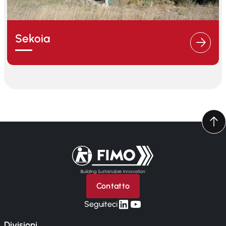
Sekoia
Torna alla pagina iniziale
Contatto
linkedin
yt
Seguiteci
Divisioni