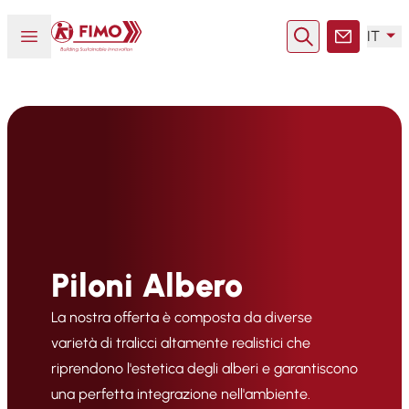
Torna alla pagina iniziale
Aprire o chiudere il menu
IT
Ricerca
Contatto
Piloni Albero
La nostra offerta è composta da diverse
varietà di tralicci altamente realistici che
riprendono l'estetica degli alberi e garantiscono
una perfetta integrazione nell'ambiente.