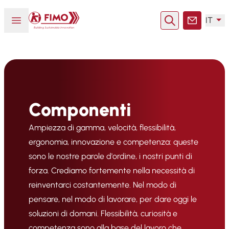
Torna alla pagina iniziale
Aprire o chiudere il menu
IT
Ricerca
Contatto
Componenti
Ampiezza di gamma, velocità, flessibilità,
ergonomia, innovazione e competenza: queste
sono le nostre parole d'ordine, i nostri punti di
forza. Crediamo fortemente nella necessità di
reinventarci costantemente. Nel modo di
pensare, nel modo di lavorare, per dare oggi le
soluzioni di domani. Flessibilità, curiosità e
competenza sono alla base del lavoro che