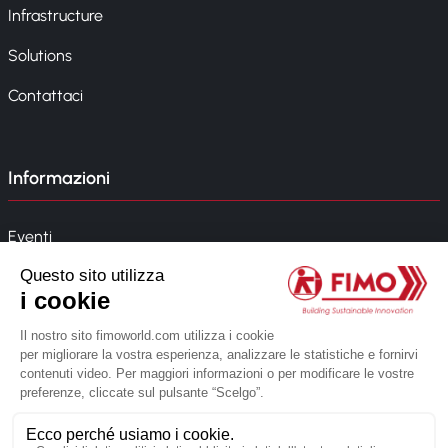
Infrastructure
Solutions
Contattaci
Informazioni
Eventi
News
Whistleblowing
Modello 231
© 2026 FIMO. Tutti i diritti riservati.
Creato dalla web agency Novius