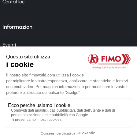
Contattaci
Informazioni
Eventi
News
Whistleblowing
Modello 231
© 2026 FIMO. Tutti i diritti riservati.
Creato dalla web agency Novius
Informativa sulla privacy
Note legali