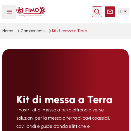
Torna alla pagina iniziale
Aprire o chiudere il menu
IT
Ricerca
Contatto
Home
Components
Kit di messa a Terra
Kit di messa a Terra
I nostri kit di messa a terra offrono diverse
soluzioni per la messa a terra di cavi coassiali,
cavi ibridi e guide d’onda ellittiche e