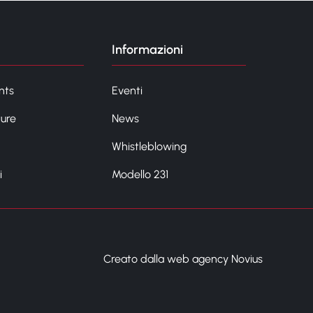
Informazioni
nts
Eventi
ture
News
Whistleblowing
i
Modello 231
Creato dalla web agency Novius