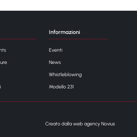
Informazioni
nts
Eventi
ture
News
Whistleblowing
i
Modello 231
Creato dalla web agency Novius