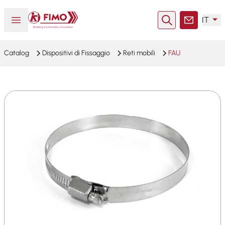
Torna alla pagina iniziale
Aprire o chiudere il menu
IT
Ricerca
Contatto
Catalog
Dispositivi di Fissaggio
Reti mobili
FAU