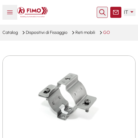
Torna alla pagina iniziale
Aprire o chiudere il menu
IT
Ricerca
Contatto
Catalog
Dispositivi di Fissaggio
Reti mobili
GO