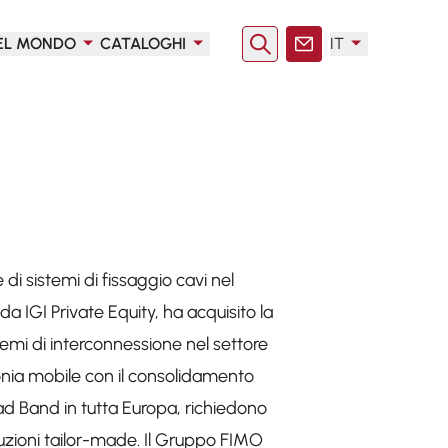
EL MONDO
CATALOGHI
IT
Ricerca
Contatto
di sistemi di fissaggio cavi nel
a IGI Private Equity, ha acquisito la
temi di interconnessione nel settore
efonia mobile con il consolidamento
Broad Band in tutta Europa, richiedono
uzioni
tailor-made
. Il Gruppo FIMO