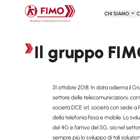
Torna alla pagina iniziale
CHI SIAMO
C
Il gruppo FI
31 ottobre 2018. In data odierna il G
settore delle telecomunicazioni, cont
società DCE srl, società con sede a P
della telefonia fissa e mobile. Lo svi
del 4G e l’arrivo del 5G, sia nel setto
sempre più lo sviluppo di tali soluzi