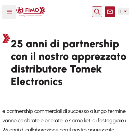
Torna alla pagina iniziale
Aprire o chiudere il menu
IT
Ricerca
Contatto
25 anni di partnership
con il nostro apprezzato
distributore Tomek
Electronics
e partnership commerciali di successo a lungo termine
vanno celebrate e onorate, e siamo lieti di festeggiare i
25 anni di collaborazione con il nostro apprezzato