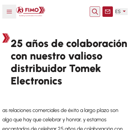
Volver a la página principal
Abrir o cerrar el menú
ES
Buscar en
Contacto
25 años de colaboración
con nuestro valioso
distribuidor Tomek
Electronics
as relaciones comerciales de éxito a largo plazo son
algo que hay que celebrar y honrar, y estamos
encantados de celebrar 25 años de colaboración con