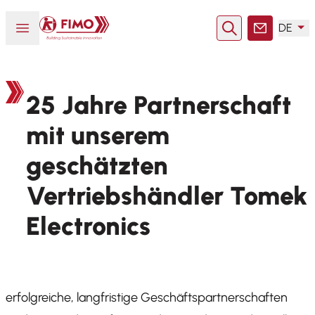
Zurück zur Startseite
Menü öffnen oder schließen
DE
Suche
Kontakt
25 Jahre Partnerschaft
mit unserem
geschätzten
Vertriebshändler Tomek
Electronics
erfolgreiche, langfristige Geschäftspartnerschaften