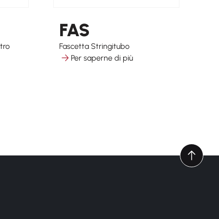
FAS
B
tro
Fascetta Stringitubo
Na
Per saperne di più