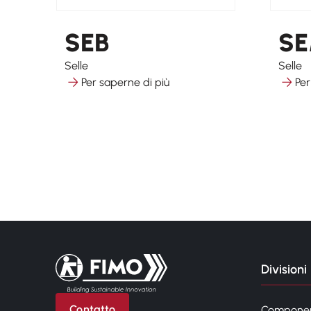
SEB
S
Selle
Selle
Per saperne di più
Per
Torna alla pagina iniziale
Divisioni
Contatto
Compone