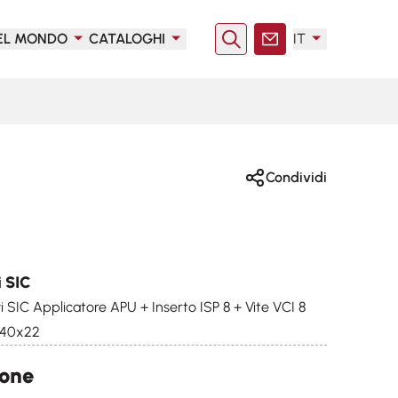
EL MONDO
CATALOGHI
IT
Ricerca
Contatto
Condividi
i SIC
i SIC Applicatore APU + Inserto ISP 8 + Vite VCI 8
I 40x22
ione