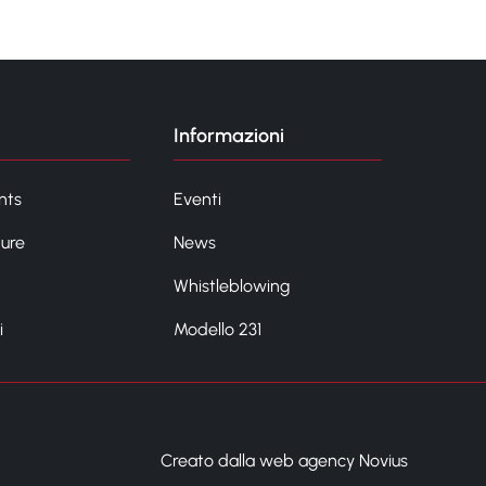
Informazioni
nts
Eventi
ture
News
Whistleblowing
i
Modello 231
Creato dalla web agency Novius