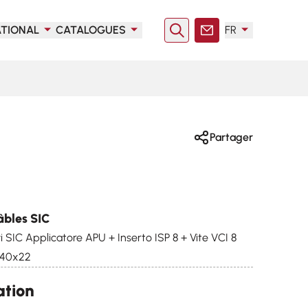
ATIONAL
CATALOGUES
FR
Rechercher
Contact
Partager
âbles SIC
i SIC Applicatore APU + Inserto ISP 8 + Vite VCI 8
I 40x22
ation