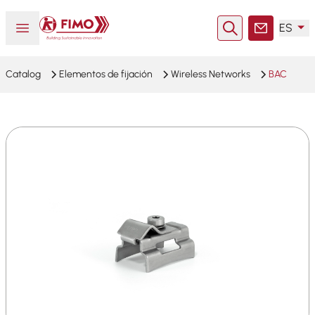
Volver a la página principal
Abrir o cerrar el menú
ES
Buscar en
Contacto
Catalog
Elementos de fijación
Wireless Networks
BAC