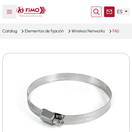
Volver a la página principal
Abrir o cerrar el menú
ES
Buscar en
Contacto
Catalog
Elementos de fijación
Wireless Networks
FAS