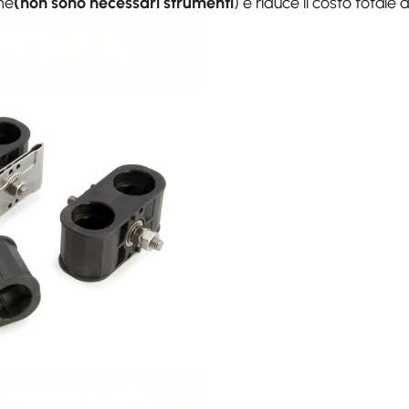
one
(non sono necessari strumenti
) e riduce il costo totale 