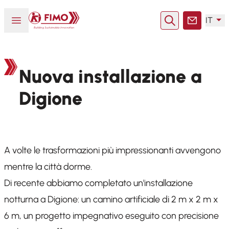
Torna alla pagina iniziale
Aprire o chiudere il menu
IT
Ricerca
Contatto
Nuova installazione a
Digione
A volte le trasformazioni più impressionanti avvengono
mentre la città dorme.
Di recente abbiamo completato un'installazione
notturna a Digione: un camino artificiale di 2 m x 2 m x
6 m, un progetto impegnativo eseguito con precisione