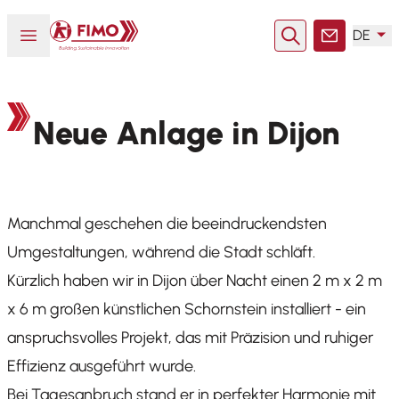
Zurück zur Startseite
Menü öffnen oder schließen
DE
Suche
Kontakt
Neue Anlage in Dijon
Manchmal geschehen die beeindruckendsten
Umgestaltungen, während die Stadt schläft.
Kürzlich haben wir in Dijon über Nacht einen 2 m x 2 m
x 6 m großen künstlichen Schornstein installiert - ein
anspruchsvolles Projekt, das mit Präzision und ruhiger
Effizienz ausgeführt wurde.
Bei Tagesanbruch stand er in perfekter Harmonie mit