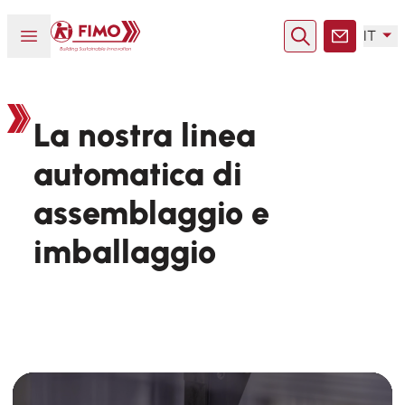
Torna alla pagina iniziale
Aprire o chiudere il menu
IT
Ricerca
Contatto
La nostra linea
automatica di
assemblaggio e
imballaggio