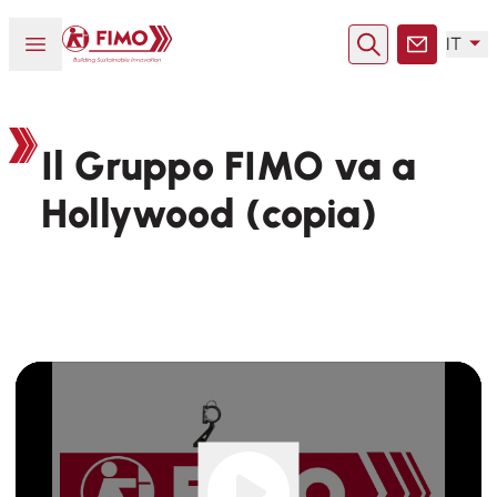
Torna alla pagina iniziale
Aprire o chiudere il menu
IT
Ricerca
Contatto
Il Gruppo FIMO va a
Hollywood (copia)