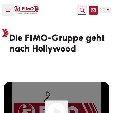
Zurück zur Startseite
Menü öffnen oder schließen
DE
Suche
Kontakt
Die FIMO-Gruppe geht
nach Hollywood