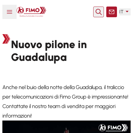
Torna alla pagina iniziale
Aprire o chiudere il menu
IT
Ricerca
Contatto
Nuovo pilone in
Guadalupa
Anche nel buio della notte della Guadalupa, il traliccio
per telecomunicazioni di Fimo Group è impressionante!
Contattate il nostro team di vendita per maggiori
informazioni!