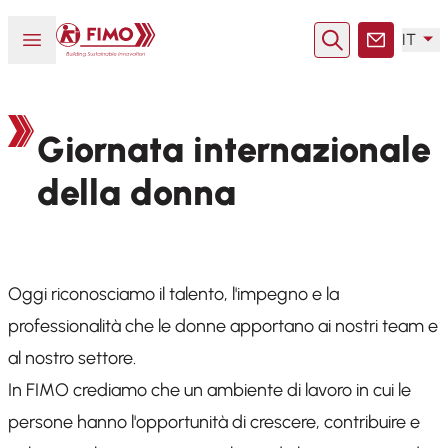
Torna alla pagina iniziale
Aprire o chiudere il menu
IT
Ricerca
Contatto
Giornata internazionale
della donna
Oggi riconosciamo il talento, l'impegno e la
professionalità che le donne apportano ai nostri team e
al nostro settore.
In FIMO crediamo che un ambiente di lavoro in cui le
persone hanno l'opportunità di crescere, contribuire e