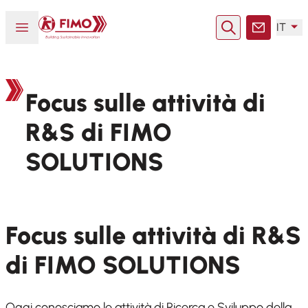
Torna alla pagina iniziale
Aprire o chiudere il menu
IT
Ricerca
Contatto
Focus sulle attività di
R&S di FIMO
SOLUTIONS
Focus sulle attività di R&S
di FIMO SOLUTIONS
Oggi conosciamo le attività di Ricerca e Sviluppo della