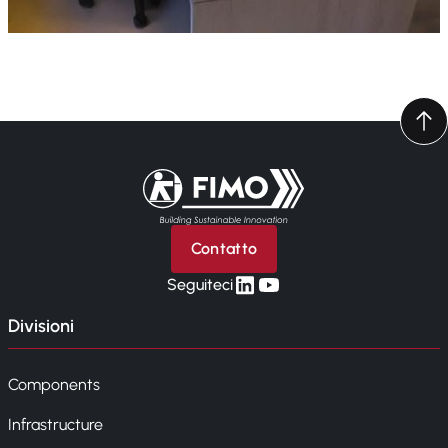
Torna alla pagina iniziale
Contatto
linkedin
yt
Seguiteci
Divisioni
Components
Infrastructure