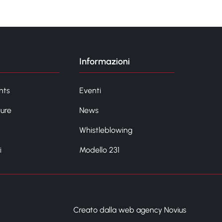
Informazioni
nts
Eventi
ture
News
Whistleblowing
i
Modello 231
Creato dalla web agency Novius