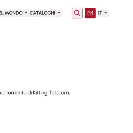
EL MONDO
CATALOGHI
IT
Ricerca
Contatto
ccultamento di Kitting Telecom.
?