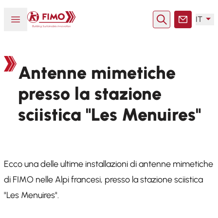
Torna alla pagina iniziale
Aprire o chiudere il menu
IT
Ricerca
Contatto
Antenne mimetiche
presso la stazione
sciistica "Les Menuires"
Ecco una delle ultime installazioni di antenne mimetiche
di FIMO nelle Alpi francesi, presso la stazione sciistica
"Les Menuires".