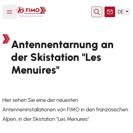
Zurück zur Startseite
Menü öffnen oder schließen
DE
Suche
Kontakt
Antennentarnung an
der Skistation "Les
Menuires"
Hier sehen Sie eine der neuesten
Antenneninstallationen von FIMO in den französischen
Alpen, in der Skistation "Les Menuires".