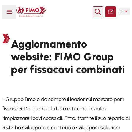
Torna alla pagina iniziale
Aprire o chiudere il menu
IT
Ricerca
Contatto
Aggiornamento
website: FIMO Group
per fissacavi combinati
Il Gruppo Fimo è da sempre il leader sul mercato per i
fissacavi. Da quando la fibra ottica ha iniziato a
rimpiazzare i cavi coassiali, Fimo, tramite il suo reparto di
R&D, ha sviluppato e continua a sviluppare soluzioni