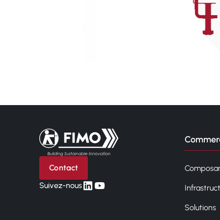
Retour à l'accueil
Commerc
Contact
Composan
linkedin
yt
Suivez-nous
Infrastruc
Solutions