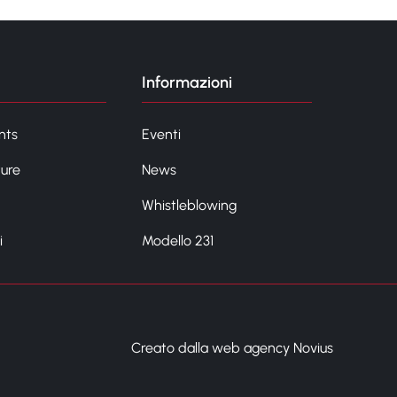
Informazioni
nts
Eventi
ture
News
Whistleblowing
i
Modello 231
Creato dalla web agency Novius