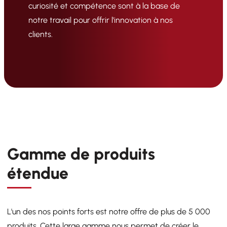
curiosité et compétence sont à la base de
notre travail pour offrir l'innovation à nos
clients.
Gamme de produits
R
étendue
N
se
L'un des nos points forts est notre offre de plus de 5 000
L'
produits. Cette large gamme nous permet de créer le