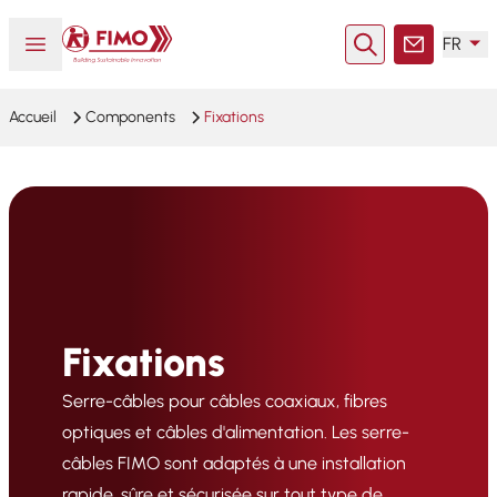
Retour à l'accueil
Ouvrir ou fermer le menu
FR
Rechercher
Contact
Accueil
Components
Fixations
Fixations
Serre-câbles pour câbles coaxiaux, fibres
optiques et câbles d'alimentation. Les serre-
câbles FIMO sont adaptés à une installation
rapide, sûre et sécurisée sur tout type de