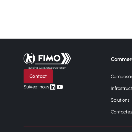
Retour à l'accueil
Commerc
Contact
Composan
linkedin
yt
Suivez-nous
Infrastruc
Solutions
Contacte