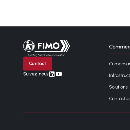
Retour à l'accueil
Commerc
Contact
Composan
linkedin
yt
Suivez-nous
Infrastruc
Solutions
Contacte