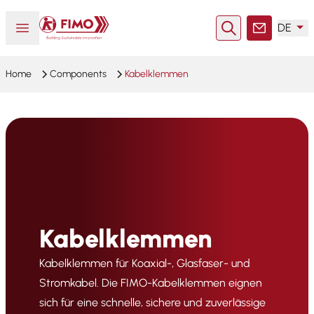
Zurück zur Startseite
Menü öffnen oder schließen
DE
Suche
Kontakt
Home
Components
Kabelklemmen
Kabelklemmen
Kabelklemmen für Koaxial-, Glasfaser- und
Stromkabel. Die FIMO-Kabelklemmen eignen
sich für eine schnelle, sichere und zuverlässige