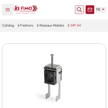
Retour à l'accueil
Ouvrir ou fermer le menu
FR
Rechercher
Contact
Catalog
Fixations
Réseaux Mobiles
SRF A4