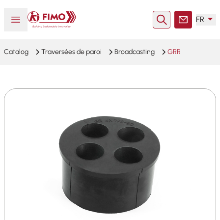
Retour à l'accueil
Ouvrir ou fermer le menu
FR
Rechercher
Contact
Catalog
Traversées de paroi
Broadcasting
GRR