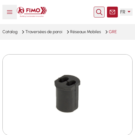
Retour à l'accueil
Ouvrir ou fermer le menu
FR
Rechercher
Contact
Catalog
Traversées de paroi
Réseaux Mobiles
GRE