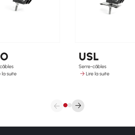
SO
USL
câbles
Serre-câbles
e la suite
Lire la suite